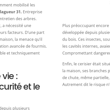
emment mobilisé les
Élagueur 31.
Entreprise
entretien des arbres.
Plus préoccupant encore 
r, a nécessité une
développée depuis plusie
urs facteurs. D’une part
du bois. Ces insectes, sou
 maison, la menace qu’il
les cavités internes, avaie
tation avancée de fourmis.
Compromettant dangereuse
sible et techniquement
Enfin, le cerisier était sit
la maison, ses branches p
vie :
de chute, même partielle,
rité et le
Autrement dit le risque n’
 depuis plusieurs