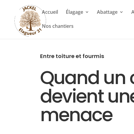
Accueil
Élagage
Abattage
A
Nos chantiers
Entre toiture et fourmis
Quand un c
devient un
menace