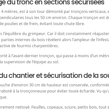
ge du tronc en sections sécurisées
e 4 mètres, est à son tour démonté par tronçons verticaux, 
pendiculaires tous les 50 cm environ. Chaque tronçon est
 poulies et de frein, évitant toute chute libre.
dans l’équilibre du grimpeur. Car il doit constamment réajuste
 parties internes du bois révèlent alors l’ampleur de l’infes
 active de fourmis charpentières.
orté à l’avant-dernier tronçon, qui passe à moins d’un mètre
 supervision de l’équipe au sol.
du chantier et sécurisation de la s
la souche d’environ 30 cm de hauteur est conservée, conformém
t raboté à la tronçonneuse pour éviter toute écharde. Vu qu’
que.
ièrement nettoyé. Feuilles, copeaux, sciure, petits bois, tout