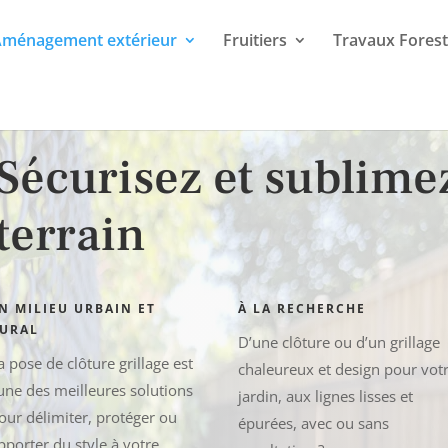
ménagement extérieur
Fruitiers
Travaux Forest
Sécurisez et sublime
terrain
N MILIEU URBAIN ET
À LA RECHERCHE
URAL
D’une clôture ou d’un grillage
a pose de clôture grillage est
chaleureux et design pour vot
’une des meilleures solutions
jardin, aux lignes lisses et
our délimiter, protéger ou
épurées
, avec ou sans
pporter du style à votre