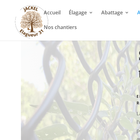
Accueil
Élagage
Abattage
A
Nos chantiers
E
R
L
l
p
a