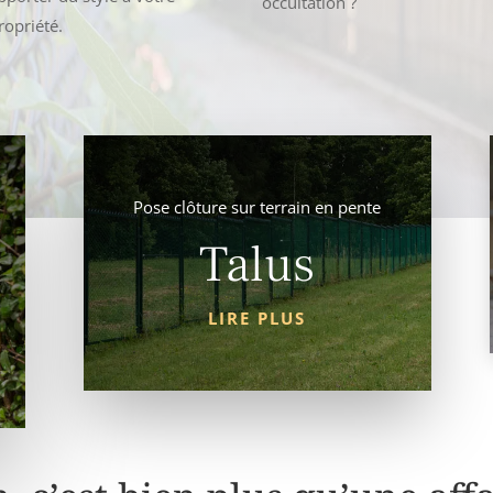
occultation
?
ropriété.
Pose clôture sur terrain en pente
Talus
LIRE PLUS