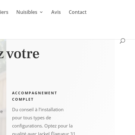
iers
Nuisibles
Avis
Contact
z votre
ACCOMPAGNEMENT
COMPLET
Du conseil à l’installation
re
pour
tous types de
configurations. O
ptez pour la
qualité avec Jackel Élagueur 31.