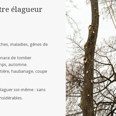
tre élagueur
nches, maladies, gênes de
menace de tomber.
emps, automne.
uitière, haubanage, coupe
laguer soi-même : sans
nsidérables.